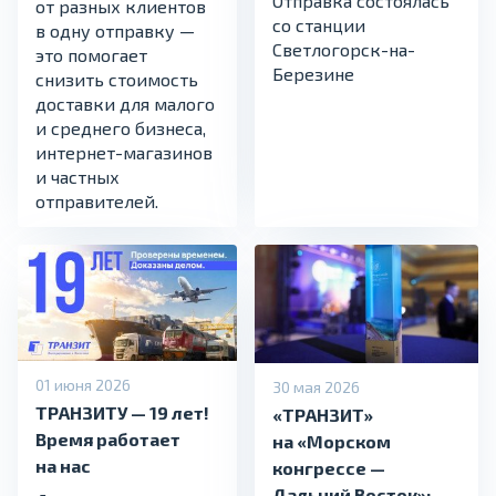
Отправка состоялась
от разных клиентов
со станции
в одну отправку —
Светлогорск-на-
это помогает
Березине
снизить стоимость
доставки для малого
и среднего бизнеса,
интернет-магазинов
и частных
отправителей.
01 июня 2026
30 мая 2026
ТРАНЗИТУ — 19 лет!
«ТРАНЗИТ»
Время работает
на «Морском
на нас
конгрессе —
Дальний Восток»: