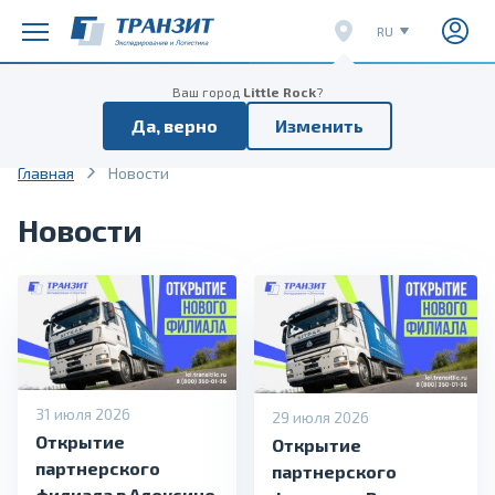
RU
EN
Расписание поездов
Расписание отправок
Ваш город
Little Rock
?
CN
Да, верно
Изменить
VI
Главная
Новости
Новости
31 июля 2026
29 июля 2026
Открытие
Открытие
партнерского
партнерского
филиала в Алексине