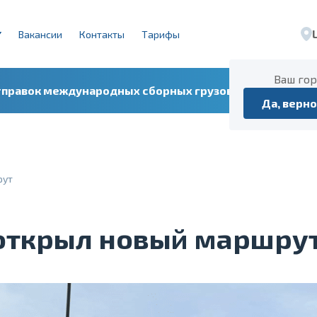
Вакансии
Контакты
Тарифы
Ваш го
тправок международных сборных грузов
Расписа
Да, верно
рут
открыл новый маршру