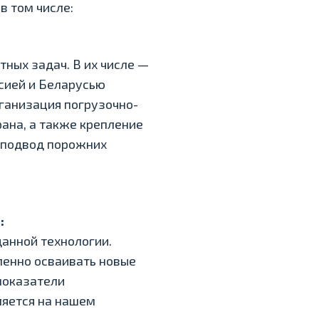
в том числе:
ных задач. В их числе —
сией и Беларусью
рганизация погрузочно-
ана, а также крепление
 подвод порожних
:
данной технологии.
енно осваивать новые
 показатели
ляется на нашем