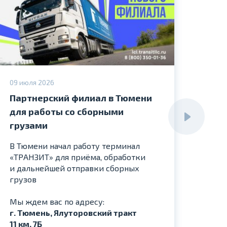
09 июля 2026
29 ию
Партнерский филиал в Тюмени
Отк
для работы со сборными
фил
грузами
В Ря
терм
В Тюмени начал работу терминал
«ТРАНЗИТ» для приёма, обработки
Мы ж
и дальнейшей отправки сборных
г. Ря
грузов
Граф
пн-пт
Мы ждем вас по адресу:
г. Тюмень, Ялуторовский тракт
11 км, 7Б