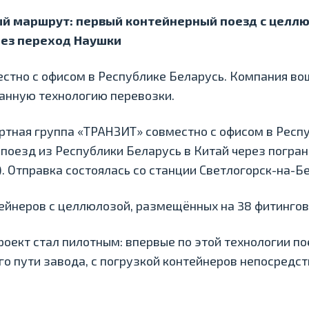
й маршрут: первый контейнерный поезд с целл
рез переход Наушки
стно с офисом в Республике Беларусь. Компания во
анную технологию перевозки.
тная группа «ТРАНЗИТ» совместно с офисом в Респ
поезд из Республики Беларусь в Китай через погра
. Отправка состоялась со станции Светлогорск-на-Б
тейнеров с целлюлозой, размещённых на 38 фитинго
оект стал пилотным: впервые по этой технологии п
го пути завода, с погрузкой контейнеров непосредс