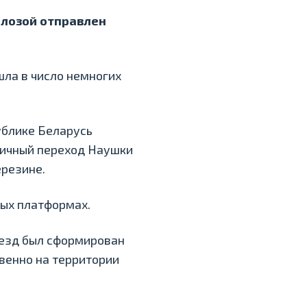
юлозой отправлен
шла в число немногих
ублике Беларусь
ничный переход Наушки
ерезине.
вых платформах.
оезд был сформирован
твенно на территории