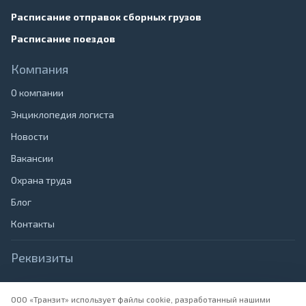
Расписание отправок сборных грузов
Расписание поездов
Компания
О компании
Энциклопедия логиста
Новости
Вакансии
Охрана труда
Блог
Контакты
Реквизиты
Наименование:
ООО "Транзит", Юридический адрес: 690065,
Приморский Край, г. Владивосток, ул. Крыгина, д.40
ООО «Транзит» использует файлы cookie, разработанный нашими