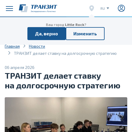
RU
EN
Расписание поездов
Расписание отправок
Ваш город
Little Rock
?
CN
Да, верно
Изменить
VI
Главная
Новости
ТРАНЗИТ делает ставку на долгосрочную стратегию
06 апреля 2026
ТРАНЗИТ делает ставку
на долгосрочную стратегию