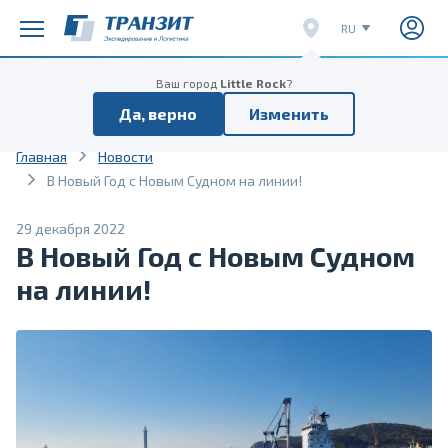
RU
EN
Расписание поездов
Расписание отправок
Ваш город
Little Rock
?
CN
Да, верно
Изменить
VI
Главная
Новости
В Новый Год с Новым Судном на линии!
29 декабря 2022
В Новый Год с Новым Судном
на линии!