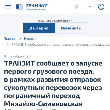
RU
EN
Расписание поездов
Расписание отправок
Ваш город
Little Rock
?
CN
Да, верно
Изменить
VI
Главная
Новости
ТРАНЗИТ сообщает о запуске первого грузового поезда, в р
05 декабря 2024
ТРАНЗИТ сообщает о запуске
первого грузового поезда,
в рамках развития отправок
сухопутных перевозок через
пограничный переход
Михайло-Семеновская