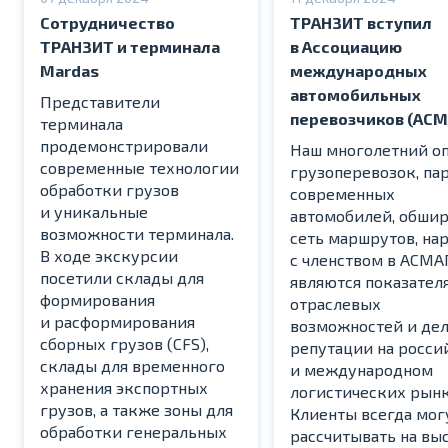
Сотрудничество
ТРАНЗИТ вступил
ТРАНЗИТ и терминала
в Ассоциацию
Mardas
международных
автомобильных
Представители
перевозчиков (АСМ
терминала
продемонстрировали
Наш многолетний о
современные технологии
грузоперевозок, па
обработки грузов
современных
и уникальные
автомобилей, обшир
возможности терминала.
сеть маршрутов, на
В ходе экскурсии
с членством в АСМА
посетили склады для
являются показател
формирования
отраслевых
и расформирования
возможностей и де
сборных грузов (CFS),
репутации на росс
склады для временного
и международном
хранения экспортных
логистических рынк
грузов, а также зоны для
Клиенты всегда мог
обработки генеральных
рассчитывать на вы