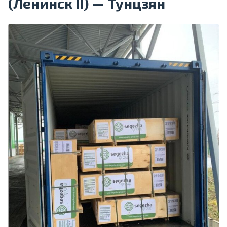
(Ленинск II) — Тунцзян