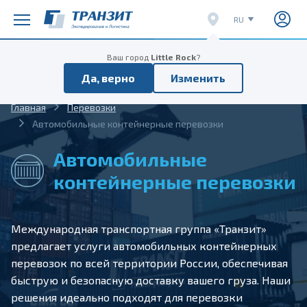
RU
EN
Расписание поездов
Расписание отправок
Ваш город
Little Rock
?
CN
Да, верно
Изменить
VI
Главная
Перевозки
Автомобильные контейнерные перевозки
Автомобильные
контейнерные перевозки
Международная транспортная группа «Транзит»
предлагает услуги автомобильных контейнерных
перевозок по всей территории России, обеспечивая
быструю и безопасную доставку вашего груза. Наши
решения идеально подходят для перевозки