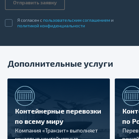
Отправить заявку
Я согласен с
пользовательским соглашением
и
политикой конфиденциальности
Дополнительные услуги
Контейнерные перевозки
Конт
по всему миру
по Р
Компания «Транзит» выполняет
Перев
грузовые контейнерные
вещей