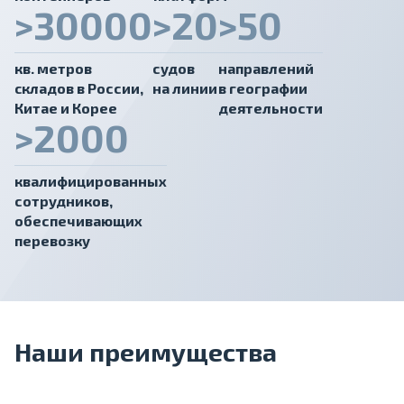
>30000
>20
>50
кв. метров
судов
направлений
cкладов в России,
на линии
в географии
Китае и Корее
деятельности
>2000
квалифицированных
сотрудников,
обеспечивающих
перевозку
Наши преимущества