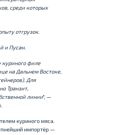
ов, среди которых
опыту отгрузок.
й и Пусан.
у куриного филе
це на Дальнем Востоке,
ейнеров). Для
но Транзит,
бственной линии
", —
.
телем куриного мяса.
Крупнейший импортёр —