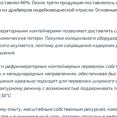
составлял 66%. Около трети продукции поставлялось 
 из драйверов индейководческой отрасли. Основные
ераторными контейнерами позволяют доставлять с
номические потери. Покупка холодильного оборудо
долго окупается, поэтому для сокращения издержек
ешения.
уги рефрижераторных контейнерных перевозок собс
ак и международных направлениях, обеспечивая быс
шения идеально подходят для перевозки широкого с
ературному режиму с возможностью поддерживать 
+30°C.
му опыту, масштабным собственным ресурсам, ком
ства и в минимальный срок, поэтому отгрузки в ре