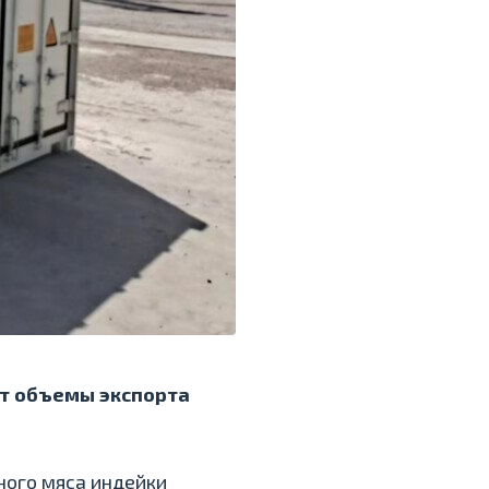
т объемы экспорта
нного мяса индейки