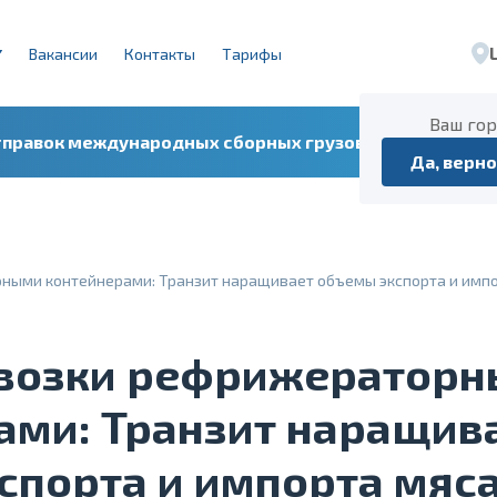
Вакансии
Контакты
Тарифы
Ваш го
тправок международных сборных грузов
Расписа
Да, верно
ными контейнерами: Транзит наращивает объемы экспорта и импо
возки рефрижератор
ами: Транзит наращив
спорта и импорта мяс