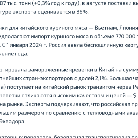
7 тыс. тонн (+0,3% год к году), в августе поставки в
туре экспорта оценивается в 36%.
и для китайского куриного мяса — Вьетнам, Япония,
едполагают импорт куриного мяса в объеме 770 000 
 С 1 января 2024 г. Россия ввела беспошлинную квоту
чение года.
ортировала замороженные креветки в Китай на сумму 
пнейших стран-экспортеров с долей 2,1%. Большая ч
а) поступает на китайский рынок транзитом через Р
ветки отличаются высоким качеством и ценой — $ 21 
на рынке. Эксперты подчеркивают, что российская п
льшим размером по сравнению с тепловодными акв
 Эквадора.
торных перевозок: безопасная транспортировка пр