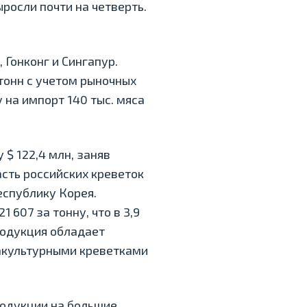
ыросли почти на четверть.
 Гонконг и Сингапур.
тонн с учетом рыночных
 на импорт 140 тыс. мяса
$ 122,4 млн, заняв
асть российских креветок
еспублику Корея.
607 за тонну, что в 3,9
родукция обладает
акультурными креветками
одукции на большие