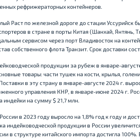
венных рефрижераторных контейнеров.
елый Раст по железной дороге до стации Уссурийск 
портеров в стране в порты Китая (Шанхай, Янтянь, Т
альным сервисом через порт Владивосток на контей
ав собственного флота Транзит. Срок доставки сост
йководческой продукции за рубеж в январе-августе 
Основные товары: части тушек на кости, крылья, голен
Поставки в эту страну в январе-августе 2024 г. вырос
женного управления КНР, в январе-июне 2024 г. Ро
яса индейки на сумму $ 21,7 млн.
оссии в 2023 году выросло на 1,8% год к году и дости
ка индейководческой продукции в России увеличитс
ии в структуре китайского импорта достигла 100%.