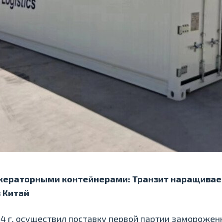
жераторными контейнерами: Транзит наращивае
в Китай
024 г. осуществил поставку первой партии замороже