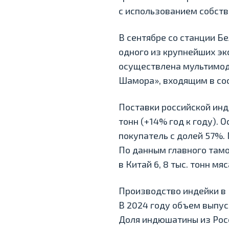
с использованием собст
В сентябре со станции Б
одного из крупнейших экс
осуществлена мультимод
Шамора», входящим в сост
Поставки российской инде
тонн (+14% год к году). 
покупатель с долей 57%. 
По данным главного тамо
в Китай 6️, 8️ тыс. тонн м
Производство индейки в Р
В 2024 году объем выпус
Доля индюшатины из Росс