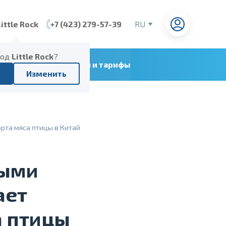
Little Rock
+7 (423) 279-57-39
RU
EN
CN
род
Little Rock
?
ние судоходных линий и тарифы
VI
Изменить
рта мяса птицы в Китай
ными
ает
а птицы