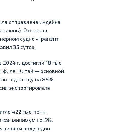
была отправлена индейка
яньзинь). Отправка
нерном судне «Транзит
авил 35 суток.
2024 г. достигли 18 тыс.
и, филе. Китай — основной
ли год к году на 85%.
ссия экспортировала
гло 422 тыс. тонн.
я как минимум на 5%.
 В первом полугодии