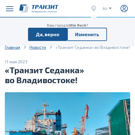
RU
EN
Расписание поездов
Расписание отправок
Ваш город
Little Rock
?
CN
Да, верно
Изменить
VI
Главная
Новости
«Транзит Седанка» во Владивостоке!
11 мая 2023
«Транзит Седанка»
во Владивостоке!