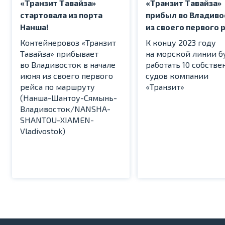
«Транзит Тавайза»
«Транзит Тавайза»
стартовала из порта
прибыл во Владиво
Нанша!
из своего первого 
Контейнеровоз «Транзит
К концу 2023 году
Тавайза» прибывает
на морской линии б
во Владивосток в начале
работать 10 собстве
июня из своего первого
судов компании
рейса по маршруту
«Транзит»
(Нанша-Шантоу-Сямынь-
Владивосток/NANSHA-
SHANTOU-XIAMEN-
Vladivostok)