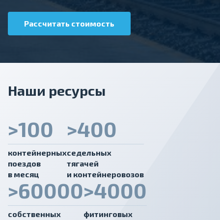
Рассчитать стоимость
Наши ресурсы
>100
>400
контейнерных
седельных
поездов
тягачей
в месяц
и контейнеровозов
>60000
>4000
собственных
фитинговых