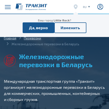
RU
EN
Расписание поездов
Расписание отправок
Ваш город
Little Rock
?
CN
Да, верно
Изменить
VI
Главная
Перевозки
Железнодорожные перевозки в Беларусь
Железнодорожные
перевозки в Беларусь
Международная транспортная группа «Транзит»
организует железнодорожные перевозки в Беларусь
для коммерческих, промышленных, контейнерных
и сборных грузов.