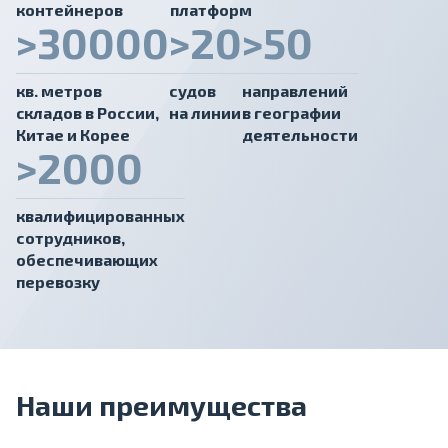
контейнеров
платформ
>30000
>20
>50
кв. метров
судов
направлений
cкладов в России,
на линии
в географии
Китае и Корее
деятельности
>2000
квалифицированных
сотрудников,
обеспечивающих
перевозку
Наши преимущества