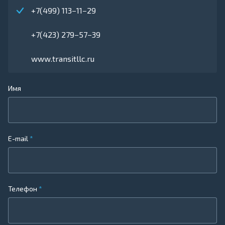
+7(499) 113−11−29
+7(423) 279−57−39
www.transitllc.ru
Имя
E-mail
Телефон