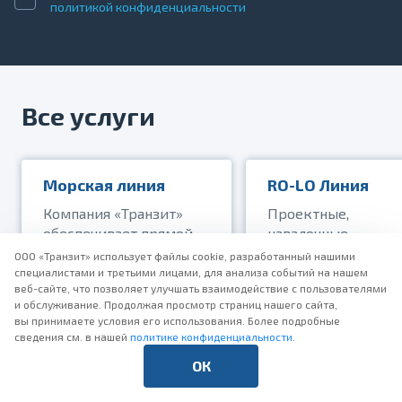
политикой конфиденциальности
Все услуги
Морская линия
RO-LO Линия
Компания «Транзит»
Проектные,
обеспечивает прямой
навалочные,
сервис доставки груза
тяжеловесные,
ООО «Транзит» использует файлы cookie, разработанный нашими
по морю. Выходы
негабаритные груз
специалистами и третьими лицами, для анализа событий на нашем
веб-сайте, что позволяет улучшать взаимодействие с пользователями
по стабильному
спец. техника,
и обслуживание. Продолжая просмотр страниц нашего сайта,
расписанию за счет
грузовые и легков
вы принимаете условия его использования. Более подробные
более 20 судов
автомобили
сведения см. в нашей
политике конфиденциальности
.
на собственной линии.
ОК