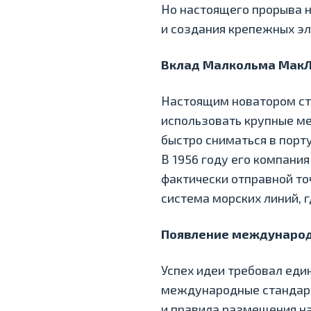
Но настоящего прорыва н
и создания крепежных э
Вклад Малкольма МакЛ
Настоящим новатором ст
использовать крупные ме
быстро сниматься в порту
В 1956 году его компани
фактически отправной то
система морских линий, 
Появление международ
Успех идеи требовал еди
международные стандарт
и правила размещения на