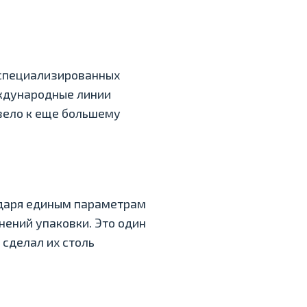
 специализированных
еждународные линии
вело к еще большему
одаря единым параметрам
ений упаковки. Это один
 сделал их столь