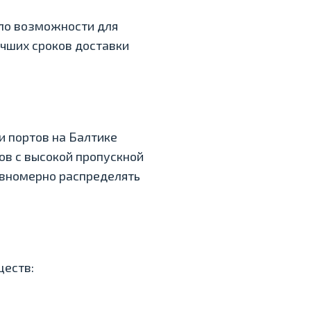
ло возможности для
чших сроков доставки
и портов на Балтике
в с высокой пропускной
авномерно распределять
ществ: