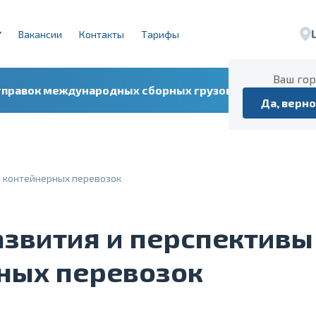
Вакансии
Контакты
Тарифы
Ваш го
тправок международных сборных грузов
Расписа
Да, верно
ы контейнерных перевозок
азвития и перспективы
ных перевозок