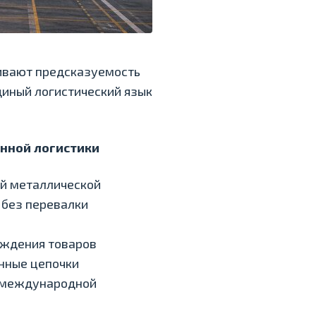
чивают предсказуемость
диный логистический язык
енной логистики
ой металлической
без перевалки
еждения товаров
енные цепочки
в международной