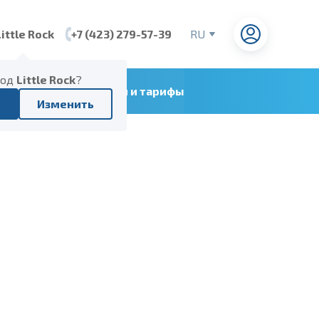
Little Rock
+7 (423) 279-57-39
RU
EN
CN
род
Little Rock
?
ние судоходных линий и тарифы
VI
Изменить