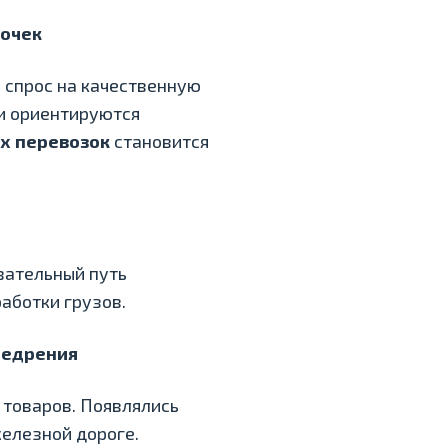
почек
 спрос на качественную
и ориентируются
х перевозок
становится
вательный путь
аботки грузов.
недрения
 товаров. Появлялись
железной дороге.