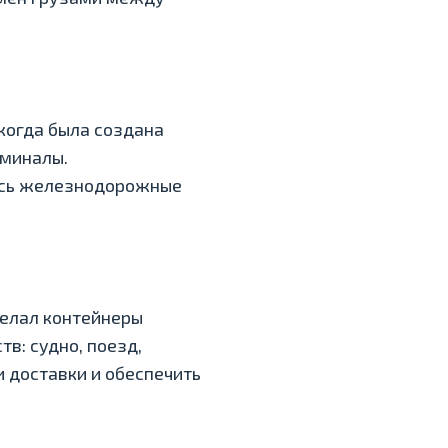
 когда была создана
рминалы.
ись железнодорожные
делал контейнеры
в: судно, поезд,
 доставки и обеспечить