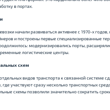
ботку в портах.
ии
возки начали развиваться активнее с 1970-х годов,
йнеров и построены первые специализированные те
продолжилось: модернизировались порты, расширял
временные логистические центры.
альных схем
отдельных видов транспорта к связанной системе с
 где участвуют сразу несколько транспортных средст
ьные схемы позволили значительно сократить сроки