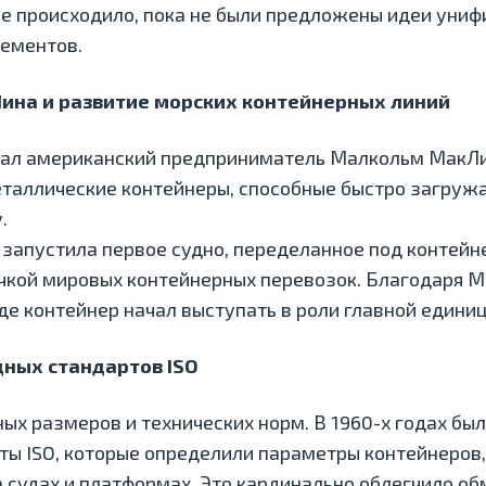
е происходило, пока не были предложены идеи уни
лементов.
ина и развитие морских контейнерных линий
ал американский предприниматель Малкольм МакЛи
таллические контейнеры, способные быстро загружат
.
я запустила первое судно, переделанное под контейн
чкой мировых контейнерных перевозок. Благодаря 
где контейнер начал выступать в роли главной едини
ных стандартов ISO
ных размеров и технических норм. В 1960-х годах бы
ы ISO, которые определили параметры контейнеров
 судах и платформах. Это кардинально облегчило о