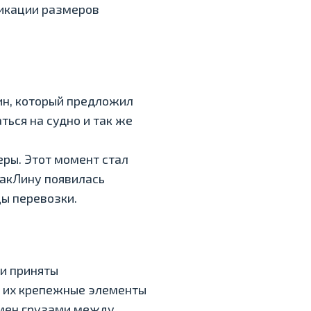
фикации размеров
н, который предложил
ься на судно и так же
еры. Этот момент стал
МакЛину появилась
цы перевозки.
ли приняты
, их крепежные элементы
бмен грузами между